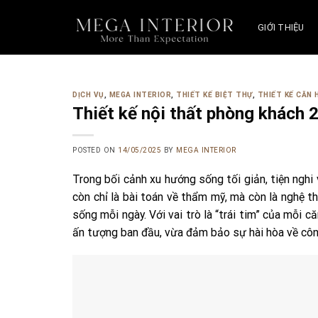
Skip
to
GIỚI THIỆU
content
DỊCH VỤ
,
MEGA INTERIOR
,
THIẾT KẾ BIỆT THỰ
,
THIẾT KẾ CĂN 
Thiết kế nội thất phòng khách 
POSTED ON
14/05/2025
BY
MEGA INTERIOR
Trong bối cảnh xu hướng sống tối giản, tiện nghi 
còn chỉ là bài toán về thẩm mỹ, mà còn là nghệ th
sống mỗi ngày. Với vai trò là “trái tim” của mỗi
ấn tượng ban đầu, vừa đảm bảo sự hài hòa về cô