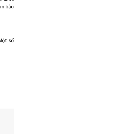
đảm bảo
 Một số