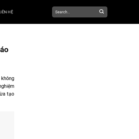
Search
LIÊN HỆ
for:
đáo
h không
 nghiệm
vừa tạo