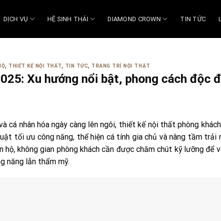
DỊCH VỤ
HỆ SINH THÁI
DIAMOND CROWN
TIN TỨC
HỘ
,
THIẾT KẾ NỘI THẤT
,
TIN TỨC
,
TRANG TRÍ NỘI THẬT
2025: Xu hướng nổi bật, phong cách độc 
và cá nhân hóa ngày càng lên ngôi, thiết kế nội thất phòng khác
uật tối ưu công năng, thể hiện cá tính gia chủ và nâng tầm trải
 căn hộ, không gian phòng khách cần được chăm chút kỹ lưỡng để 
ng năng lẫn thẩm mỹ.