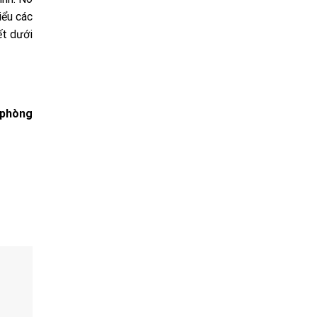
iểu các
ết dưới
t phòng