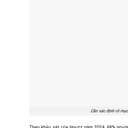
Cần xác định rõ mục 
Theo khảo sát của Houzz năm 2024, 68% người 