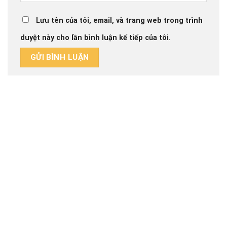
Lưu tên của tôi, email, và trang web trong trình
duyệt này cho lần bình luận kế tiếp của tôi.
CÔNG TY CP THIẾT KẾ THI CÔNG NỘI THẤT CAO
CẤP MEGA INTERIOR