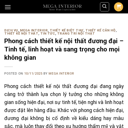
Skip
to
content
DỊCH VỤ
,
MEGA INTERIOR
,
THIẾT KẾ BIỆT THỰ
,
THIẾT KẾ CĂN HỘ
,
THIẾT KẾ NỘI THẤT
,
TIN TỨC
,
TRANG TRÍ NỘI THẬT
Phong cách thiết kế nội thất đương đại –
Tinh tế, linh hoạt và sang trọng cho mọi
không gian
POSTED ON
10/11/2025
BY
MEGA INTERIOR
Phong cách thiết kế nội thất đương đại đang ngày
càng trở thành lựa chọn lý tưởng cho những không
gian sống hiện đại, nơi sự tinh tế, tiện nghi và linh hoạt
được đặt lên hàng đầu. Khác với phong cách hiện đại,
đương đại không bị cố định về kiểu dáng hay màu
sắc, mà luôn thay đổi theo xu hướng thẩm mỹ và vật